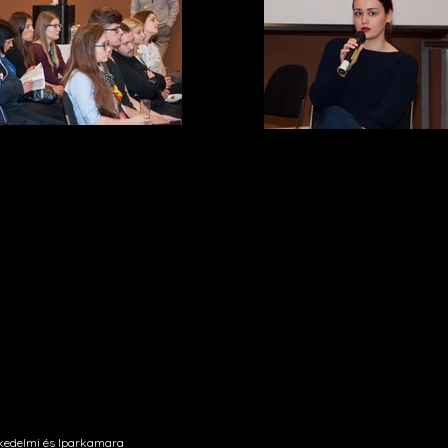
kedelmi és Iparkamara