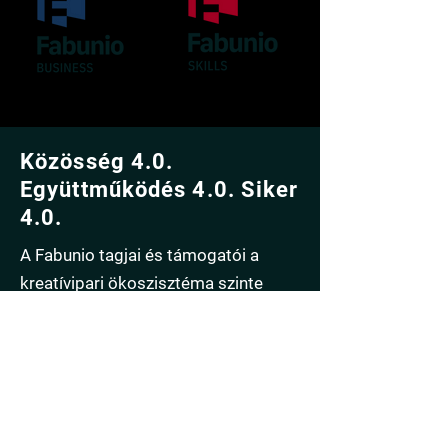
Közösség 4.0.
Együttműködés 4.0. Siker
4.0.
A Fabunio tagjai és támogatói a
kreatívipari ökoszisztéma szinte
minden területét képviselik. Ez a
sokszínű tudás olyan egyedülálló
adottság és szellemi tőke, amely
biztos alapot ad a nagylélegzetű
tervek realizáláshoz.